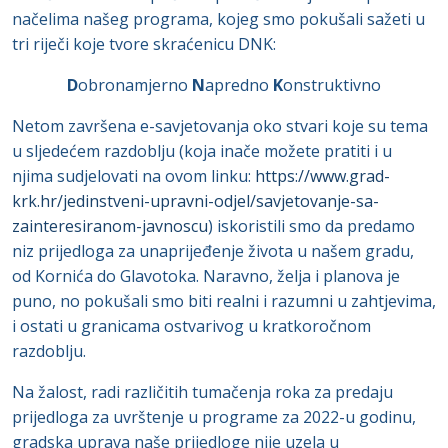
načelima našeg programa, kojeg smo pokušali sažeti u
tri riječi koje tvore skraćenicu DNK:
D
obronamjerno
N
apredno
K
onstruktivno
Netom završena e-savjetovanja oko stvari koje su tema
u sljedećem razdoblju (koja inače možete pratiti i u
njima sudjelovati na ovom linku:
https://www.grad-
krk.hr/jedinstveni-upravni-odjel/savjetovanje-sa-
zainteresiranom-javnoscu
) iskoristili smo da predamo
niz prijedloga za unaprijeđenje života u našem gradu,
od Kornića do Glavotoka. Naravno, želja i planova je
puno, no pokušali smo biti realni i razumni u zahtjevima,
i ostati u granicama ostvarivog u kratkoročnom
razdoblju.
Na žalost, radi različitih tumačenja roka za predaju
prijedloga za uvrštenje u programe za 2022-u godinu,
gradska uprava naše prijedloge nije uzela u