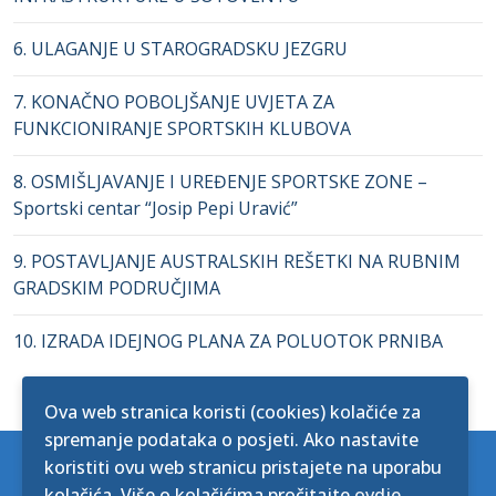
6. ULAGANJE U STAROGRADSKU JEZGRU
7. KONAČNO POBOLJŠANJE UVJETA ZA
FUNKCIONIRANJE SPORTSKIH KLUBOVA
8. OSMIŠLJAVANJE I UREĐENJE SPORTSKE ZONE –
Sportski centar “Josip Pepi Uravić”
9. POSTAVLJANJE AUSTRALSKIH REŠETKI NA RUBNIM
GRADSKIM PODRUČJIMA
10. IZRADA IDEJNOG PLANA ZA POLUOTOK PRNIBA
Ova web stranica koristi (cookies) kolačiće za
spremanje podataka o posjeti. Ako nastavite
koristiti ovu web stranicu pristajete na uporabu
Politika kolačića
kolačića. Više o kolačićima pročitajte
ovdje