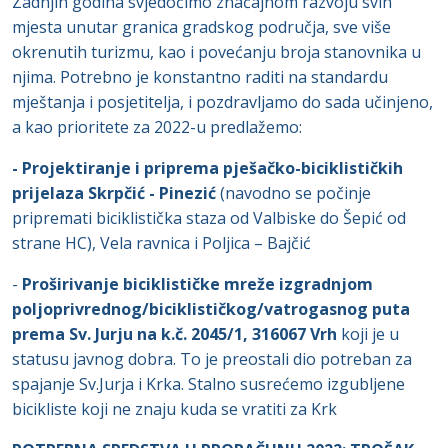
Zadnjih godina svjedočimo značajnom razvoju svih
mjesta unutar granica gradskog područja, sve više
okrenutih turizmu, kao i povećanju broja stanovnika u
njima. Potrebno je konstantno raditi na standardu
mještanja i posjetitelja, i pozdravljamo do sada učinjeno,
a kao prioritete za 2022-u predlažemo:
- Projektiranje i priprema pješačko-biciklističkih
prijelaza Skrpčić - Pinezić
(navodno se počinje
pripremati biciklistička staza od Valbiske do Šepić od
strane HC), Vela ravnica i Poljica – Bajčić
-
Proširivanje biciklističke mreže izgradnjom
poljoprivrednog/biciklističkog/vatrogasnog puta
prema Sv.
Jurju na k.č. 2045/1, 316067 Vrh
koji je u
statusu javnog dobra. To je preostali dio potreban za
spajanje Sv.Jurja i Krka. Stalno susrećemo izgubljene
bicikliste koji ne znaju kuda se vratiti za Krk